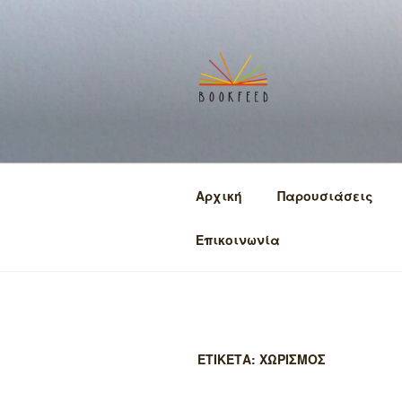
Μετάβαση
στο
περιεχόμενο
BOOKFEED
μοιραζόμαστε την αγάπη για
Αρχική
Παρουσιάσεις
Επικοινωνία
ΕΤΙΚΕΤΑ:
ΧΩΡΙΣΜΟΣ