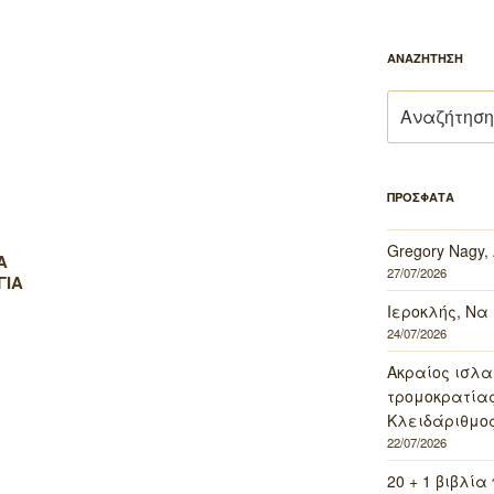
ΑΝΑΖΗΤΗΣΗ
Αναζήτηση
για:
ΠΡΟΣΦΑΤΑ
Gregory Nagy,
Α
27/07/2026
ΓΙΑ
Ν
Ιεροκλής, Να
24/07/2026
Ακραίος ισλα
τρομοκρατίας 
Κλειδάριθμος
22/07/2026
20 + 1 βιβλία