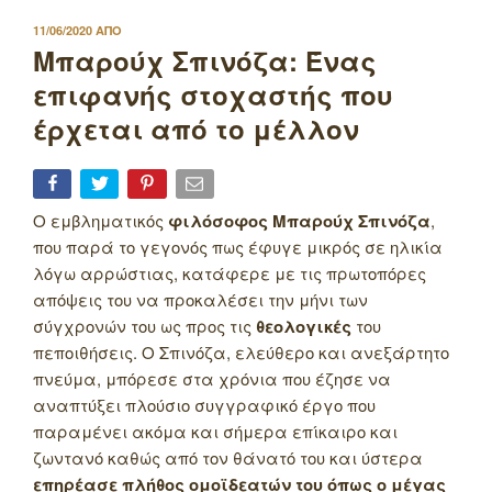
ΔΗΜΟΣΙΕΥΤΗΚΕ
11/06/2020
ΑΠΟ
ΣΤΙΣ
Μπαρούχ Σπινόζα: Ένας
επιφανής στοχαστής που
έρχεται από το μέλλον
O εμβληματικός
φιλόσοφος Μπαρούχ Σπινόζα
,
που παρά το γεγονός πως έφυγε μικρός σε ηλικία
λόγω αρρώστιας, κατάφερε με τις πρωτοπόρες
απόψεις του να προκαλέσει την μήνι των
σύγχρονών του ως προς τις
θεολογικές
του
πεποιθήσεις. Ο Σπινόζα, ελεύθερο και ανεξάρτητο
πνεύμα, μπόρεσε στα χρόνια που έζησε να
αναπτύξει πλούσιο συγγραφικό έργο που
παραμένει ακόμα και σήμερα επίκαιρο και
ζωντανό καθώς από τον θάνατό του και ύστερα
επηρέασε πλήθος ομοϊδεατών του όπως ο μέγας