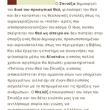
Ο
Σπινόζα
δημιουργεί
τον
δικό του προσωπικό Θεό,
φιλοσοφεί τον Θεό
και δεν καταπίνει τις θεολογικές εντολές όπως τις
αφουγκράζονται οι «πιστοί» ιερείς που
αποπροσανατολίζουν τον κόσμο. Ο ίδιος λοιπόν
σκέφτεται τον
Θεό ως άπειρο ον
, δεν πιστεύει στην
ύπαρξη ενός Θεού δημιουργού, προσωποποιημένου
και ουρανόσταλτου, όπως τον περιγράφει η Βίβλος.
Και εδώ έρχεται η επιστήμη να συναντήσει την
φιλοσοφία μέσω του
Αϊνστάιν
, ο οποίος πολλά
χρόνια αργότερα θα δηλώσει χαρακτηριστικά:
«
Πιστεύω στον Θεό του Σπινόζα, ο οποίος
αποκαλύπτεται στην αρμονία όλων των υπαρκτών
πραγμάτων, αλλά όχι σε έναν Θεό ο οποίος
ασχολείται με το πεπρωμένο και τις πράξεις των
ανθρώπων
». Ο
Ντελέζ
επικαιροποιεί τον λόγο του
Σπινόζα και τον θέτει ενώπιόν μας για να
αντλήσουμε σοφία και γνώση, να
αναστοχαστούμε εαυτούς και αλλήλους, να