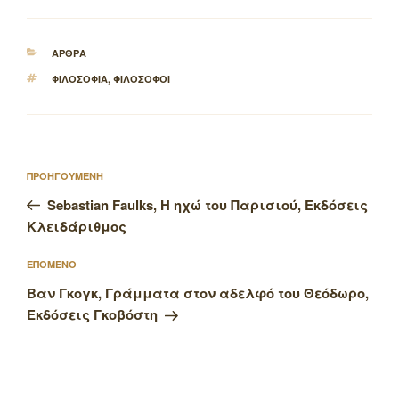
ΚΑΤΗΓΟΡΙΕΣ
ΑΡΘΡΑ
ΕΤΙΚΕΤΕΣ
ΦΙΛΟΣΟΦΙΑ
,
ΦΙΛΟΣΟΦΟΙ
Πλοήγηση
Προηγούμενο
ΠΡΟΗΓΟΥΜΕΝΗ
άρθρων
άρθρο
Sebastian Faulks, Η ηχώ του Παρισιού, Εκδόσεις
Κλειδάριθμος
Επόμενο
ΕΠΟΜΕΝΟ
άρθρο
Βαν Γκογκ, Γράμματα στον αδελφό του Θεόδωρο,
Εκδόσεις Γκοβόστη