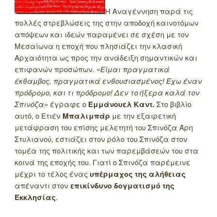
Η Αναγέννηση παρά τις
πολλές στρεβλώσεις της στην αποδοχή καινοτόμων
απόψεων και ιδεών παραμένει σε σχέση με τον
Μεσαίωνα η εποχή που πλησιάζει την κλασική
Αρχαιότητα ως προς την ανάδειξη σημαντικών και
επιφανών προσώπων.
«Είμαι πραγματικά
έκθαμβος, πραγματικά ενθουσιασμένος! Έχω έναν
πρόδρομο, και τι πρόδρομο! Δεν το ήξερα καλά τον
Σπινόζα»
έγραφε ο
Εμμάνουελ Καντ.
Στο βιβλίο
αυτό, ο Ετιέν
Μπαλιμπάρ
με την εξαιρετική
μετάφραση του επίσης μελετητή του Σπινόζα Άρη
Στυλιανού, εστιάζει στον ρόλο του Σπινόζα στον
τομέα της πολιτικής και των παρεμβάσεών του στα
κοινά της εποχής του. Γιατί ο Σπινόζα παρέμεινε
μέχρι το τέλος ένας
υπέρμαχος της αλήθειας
απέναντι στον
επικίνδυνο δογματισμό της
Εκκλησίας
.